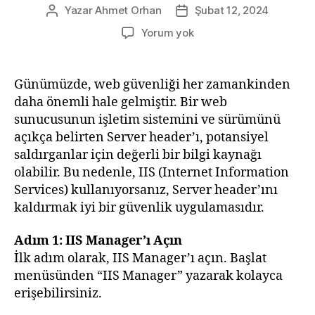
Yazar
Ahmet Orhan
Şubat 12, 2024
Yazının
Yazı
yazarı
tarihi
Web
Yorum yok
Güvenliği
İçin
IIS
Günümüzde, web güvenliği her zamankinden
Üzerinde
daha önemli hale gelmiştir. Bir web
Server
sunucusunun işletim sistemini ve sürümünü
Header’ını
açıkça belirten Server header’ı, potansiyel
Kaldırma
saldırganlar için değerli bir bilgi kaynağı
olabilir. Bu nedenle, IIS (Internet Information
Services) kullanıyorsanız, Server header’ını
kaldırmak iyi bir güvenlik uygulamasıdır.
Adım 1: IIS Manager’ı Açın
İlk adım olarak, IIS Manager’ı açın. Başlat
menüsünden “IIS Manager” yazarak kolayca
erişebilirsiniz.