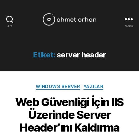
Ara
Menü
ahmetorhan.com
Etiket:
server header
Kategoriler
WINDOWS SERVER
YAZILAR
Web Güvenliği İçin IIS
Üzerinde Server
Header’ını Kaldırma