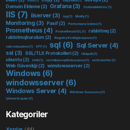
cmd
(1)
copy data
(1)
Grafana
(3)
Domain Ekleme
(2)
GrafanaMetrics
(1)
IIS
(7)
iiserver
(3)
log
(1)
Minify
(1)
Monitoring
(3)
Pasif
(2)
Performans İzleme
(1)
Prometheus
(4)
rabbitmq
(2)
PrometheusSQL
(1)
rabbitmqkurulum
(2)
Registry Konfigürasyonu
(1)
sql
(6)
Sql Server
(4)
sekronizaston
(1)
SPF
(1)
ssl
(3)
SSL/TLS Protokolleri
(2)
Ubiquiti
(1)
ubuntu
(2)
Unifi
(1)
veri tabanı optimizasyonu
(1)
veritransferi
(1)
Web Güvenliği
(2)
wimdowsserver
(2)
Windows
(6)
windowsserver
(6)
Windows Server
(4)
Windows Sunucusu
(1)
İzleme Araçları
(1)
Kategoriler
Yazılar
(44)