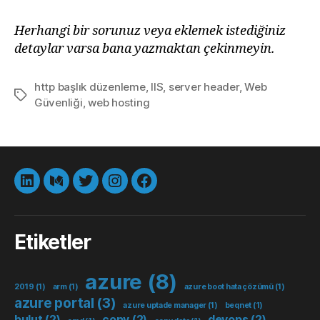
Herhangi bir sorunuz veya eklemek istediğiniz
detaylar varsa bana yazmaktan çekinmeyin.
http başlık düzenleme
,
IIS
,
server header
,
Web
Etiketler
Güvenliği
,
web hosting
LinkedIn
Medium
Twitter
instagram
Facebook
Etiketler
azure
(8)
2019
(1)
arm
(1)
azure boot hata çözümü
(1)
azure portal
(3)
azure uptade manager
(1)
beqnet
(1)
bulut
(2)
copy
(2)
devops
(2)