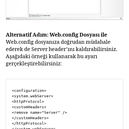
Alternatif Adım: Web.config Dosyası ile
Web.config dosyanıza doğrudan müdahale
ederek de Server header’ını kaldırabilirsiniz.
Aşağıdaki örneği kullanarak bu ayarı
gerçekleştirebilirsiniz:
<
configuration
>
<
system.webServer
>
<
httpProtocol
>
<
customHeaders
>
<
remove
name
=
"Server"
 />
</
customHeaders
>
</
httpProtocol
>
</
system.webServer
>