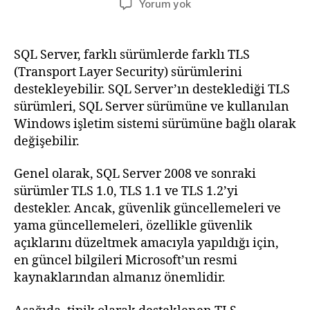
SQL
Yorum yok
Server
da
TLS
SQL Server, farklı sürümlerde farklı TLS
destekleri
(Transport Layer Security) sürümlerini
nelerdir?
destekleyebilir. SQL Server’ın desteklediği TLS
sürümleri, SQL Server sürümüne ve kullanılan
Windows işletim sistemi sürümüne bağlı olarak
değişebilir.
Genel olarak, SQL Server 2008 ve sonraki
sürümler TLS 1.0, TLS 1.1 ve TLS 1.2’yi
destekler. Ancak, güvenlik güncellemeleri ve
yama güncellemeleri, özellikle güvenlik
açıklarını düzeltmek amacıyla yapıldığı için,
en güncel bilgileri Microsoft’un resmi
kaynaklarından almanız önemlidir.