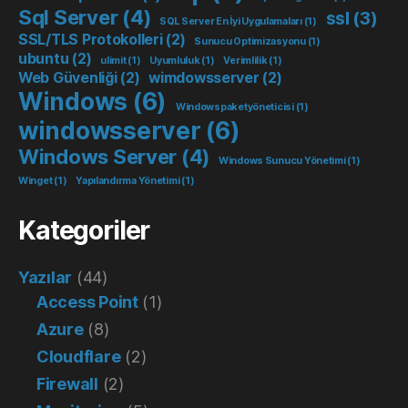
Sql Server
(4)
ssl
(3)
SQL Server En İyi Uygulamaları
(1)
SSL/TLS Protokolleri
(2)
Sunucu Optimizasyonu
(1)
ubuntu
(2)
ulimit
(1)
Uyumluluk
(1)
Verimlilik
(1)
Web Güvenliği
(2)
wimdowsserver
(2)
Windows
(6)
Windowspaketyöneticisi
(1)
windowsserver
(6)
Windows Server
(4)
Windows Sunucu Yönetimi
(1)
Winget
(1)
Yapılandırma Yönetimi
(1)
Kategoriler
Yazılar
(44)
Access Point
(1)
Azure
(8)
Cloudflare
(2)
Firewall
(2)