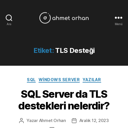
Ara
Menü
ahmetorhan.com
Etiket:
TLS Desteği
Kategoriler
SQL
WINDOWS SERVER
YAZILAR
SQL Server da TLS
destekleri nelerdir?
Yazar
Ahmet Orhan
Aralık 12, 2023
Yazının
Yazı
yazarı
tarihi