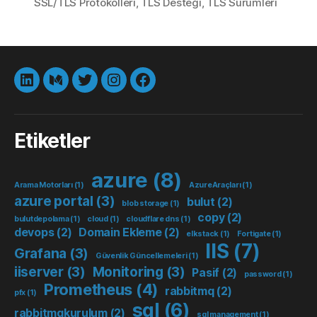
SSL/TLS Protokolleri
,
TLS Desteği
,
TLS Sürümleri
LinkedIn
Medium
Twitter
instagram
Facebook
Etiketler
azure
(8)
Arama Motorları
(1)
AzureAraçları
(1)
azure portal
(3)
bulut
(2)
blob storage
(1)
copy
(2)
bulutdepolama
(1)
cloud
(1)
cloudflare dns
(1)
devops
(2)
Domain Ekleme
(2)
elkstack
(1)
Fortigate
(1)
IIS
(7)
Grafana
(3)
Güvenlik Güncellemeleri
(1)
iiserver
(3)
Monitoring
(3)
Pasif
(2)
password
(1)
Prometheus
(4)
rabbitmq
(2)
pfx
(1)
sql
(6)
rabbitmqkurulum
(2)
sql management
(1)