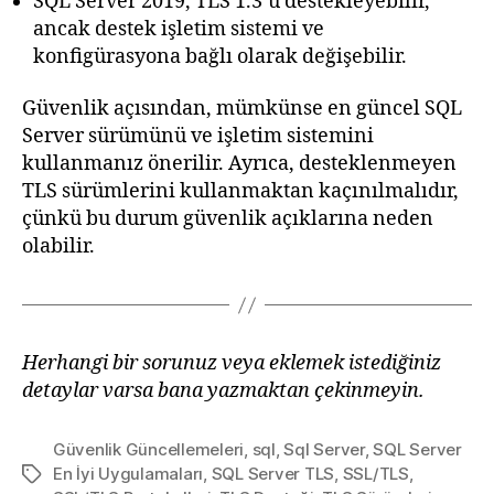
SQL Server 2019, TLS 1.3’ü destekleyebilir,
ancak destek işletim sistemi ve
konfigürasyona bağlı olarak değişebilir.
Güvenlik açısından, mümkünse en güncel SQL
Server sürümünü ve işletim sistemini
kullanmanız önerilir. Ayrıca, desteklenmeyen
TLS sürümlerini kullanmaktan kaçınılmalıdır,
çünkü bu durum güvenlik açıklarına neden
olabilir.
Herhangi bir sorunuz veya eklemek istediğiniz
detaylar varsa bana yazmaktan çekinmeyin.
Güvenlik Güncellemeleri
,
sql
,
Sql Server
,
SQL Server
En İyi Uygulamaları
,
SQL Server TLS
,
SSL/TLS
,
Etiketler