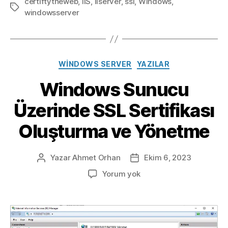
certiftytheweb
,
IIS
,
iiserver
,
ssl
,
Windows
,
Etiketler
windowsserver
Kategoriler
WINDOWS SERVER
YAZILAR
Windows Sunucu
Üzerinde SSL Sertifikası
Oluşturma ve Yönetme
Yazar
Ahmet Orhan
Ekim 6, 2023
Yazının
Yazı
yazarı
tarihi
Windows
Yorum yok
Sunucu
Üzerinde
SSL
Sertifikası