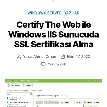
Kategoriler
WINDOWS SERVER
YAZILAR
Certify The Web ile
Windows IIS Sunucuda
SSL Sertifikası Alma
Yazar
Ahmet Orhan
Ekim 17, 2023
Yazının
Yazı
yazarı
tarihi
Certify
Yorum yok
The
Web
ile
Windows
IIS
Sunucuda
SSL
Sertifikası