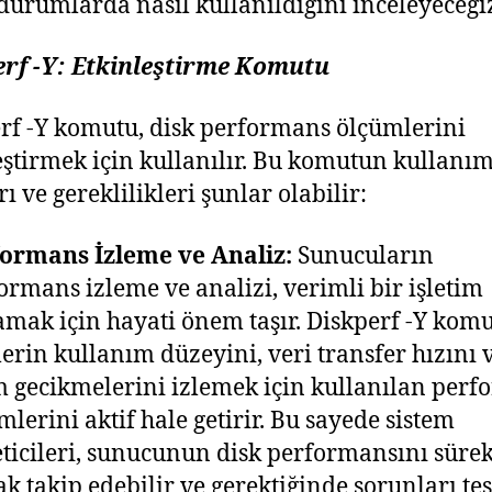
durumlarda nasıl kullanıldığını inceleyeceği
erf -Y: Etkinleştirme Komutu
rf -Y komutu, disk performans ölçümlerini
eştirmek için kullanılır. Bu komutun kullanı
ı ve gereklilikleri şunlar olabilir:
ormans İzleme ve Analiz:
Sunucuların
ormans izleme ve analizi, verimli bir işletim
amak için hayati önem taşır. Diskperf -Y komu
lerin kullanım düzeyini, veri transfer hızını 
m gecikmelerini izlemek için kullanılan per
mlerini aktif hale getirir. Bu sayede sistem
ticileri, sunucunun disk performansını sürek
ak takip edebilir ve gerektiğinde sorunları tes