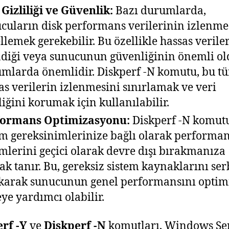
 Gizliliği ve Güvenlik:
Bazı durumlarda,
cuların disk performans verilerinin izlenme
llemek gerekebilir. Bu özellikle hassas verile
ndiği veya sunucunun güvenliğinin önemli o
mlarda önemlidir. Diskperf -N komutu, bu tü
as verilerin izlenmesini sınırlamak ve veri
iliğini korumak için kullanılabilir.
formans Optimizasyonu:
Diskperf -N komut
m gereksinimlerinize bağlı olarak performa
mlerini geçici olarak devre dışı bırakmanıza
ak tanır. Bu, gereksiz sistem kaynaklarını ser
karak sunucunun genel performansını optim
ye yardımcı olabilir.
erf -Y
ve
Diskperf -N
komutları, Windows Se