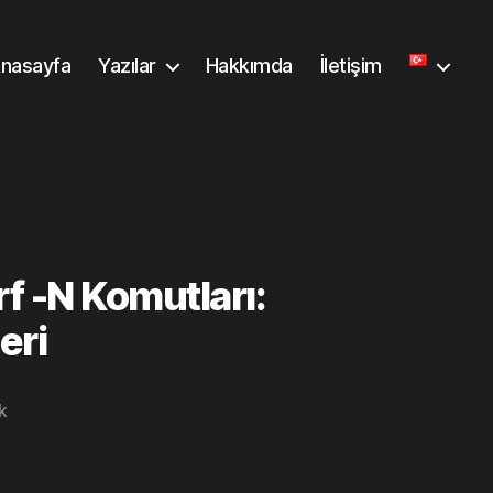
nasayfa
Yazılar
Hakkımda
İletişim
f -N Komutları:
eri
Windows
k
Server’da
Diskperf
-