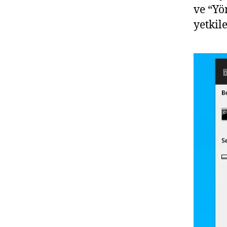
ve “Yö
yetkile