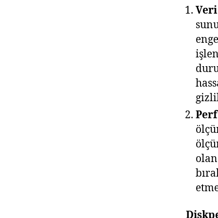
Veri
sunu
enge
işle
duru
hass
gizl
Per
ölçü
ölçü
olan
bıra
etme
Diskp