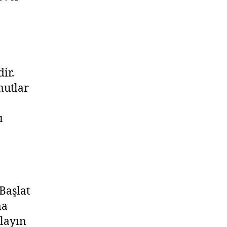
ir.
mutlar
ı
Başlat
ma
layın