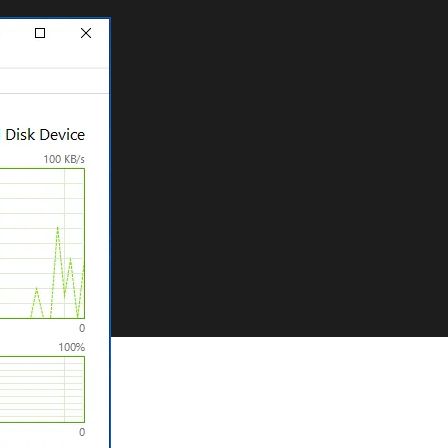
Y
ve
Diskperf
-
N
Komutları:
Kullanım
Alanları
ve
Gereklilikleri