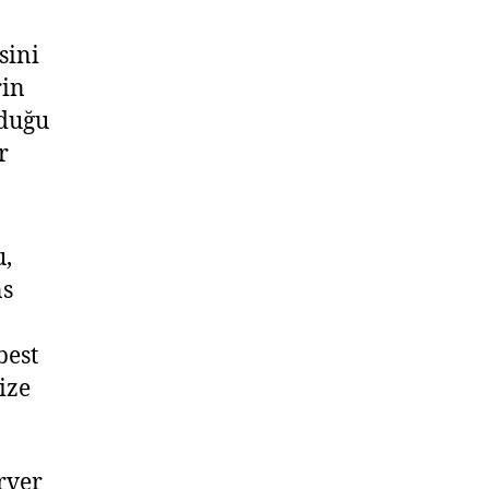
sini
rin
lduğu
r
u,
ns
best
ize
rver