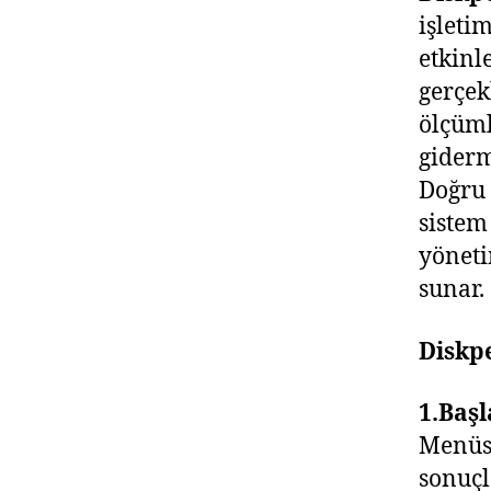
işleti
etkinl
gerçek
ölçüml
giderm
Doğru 
sistem
yöneti
sunar.
Diskpe
1.Baş
Menüsü
sonuçl