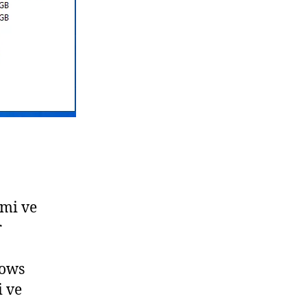
imi ve
r
dows
i ve