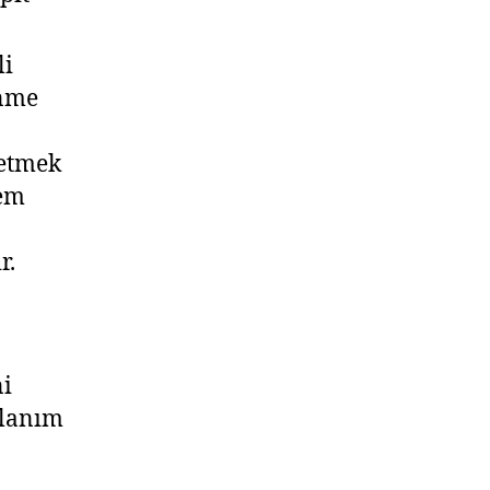
li
enme
 etmek
tem
r.
ni
llanım