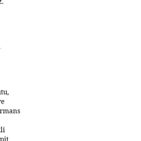
z.
m
tu,
ve
formans
li
pit