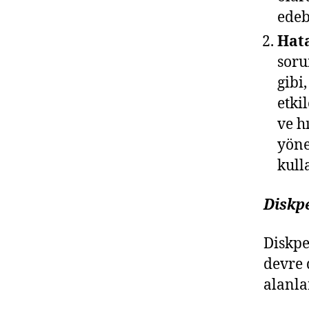
edebi
Hat
soru
gibi
etki
ve h
yöne
kull
Diskp
Diskpe
devre 
alanlar