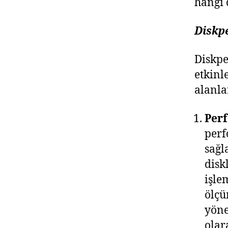
hangi 
Diskp
Diskpe
etkinl
alanlar
Perf
perf
sağl
disk
işle
ölçü
yöne
olar