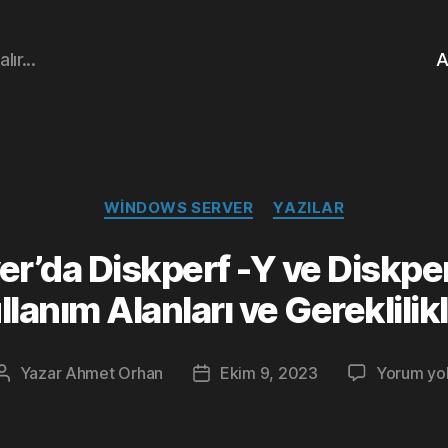
ır...
A
Kategoriler
WINDOWS SERVER
YAZILAR
’da Diskperf -Y ve Diskper
llanım Alanları ve Gereklilikl
Yazar
Ahmet Orhan
Ekim 9, 2023
Yorum yo
Yazının
Yazı
yazarı
tarihi