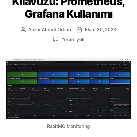
Kılavuzu: Prometheus,
Grafana Kullanımı
Yazar
Ahmet Orhan
Ekim 30, 2023
Yazının
Yazı
yazarı
tarihi
Bölüm
Yorum yok
IV
—
Windows
Server
Üzerinde
RabbitMQ
İzleme
Kılavuzu:
Prometheus,
Grafana
Kullanımı
RabitMQ Monitoring