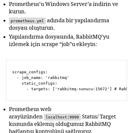
Prometheus’u Windows Server’a indirin ve
kurun.
adında bir yapılandırma
prometheus.yml
dosyası oluşturun.
Yapılandırma dosyasında, RabbitMQ’yu
izlemek için scrape “job”u ekleyin:
scrape_configs:
-
job_name:
'rabbitmq'
static_configs:
-
targets:
 [
'rabbitmq-sunucu:15672'
] 
# Rabbi
Prometheus web
arayüzünden
Status/ Target
localhost:9090
kısmında eklemiş olduğumuz RabbitMQ
bağlantısı kontrolünü sağlıyoruz.