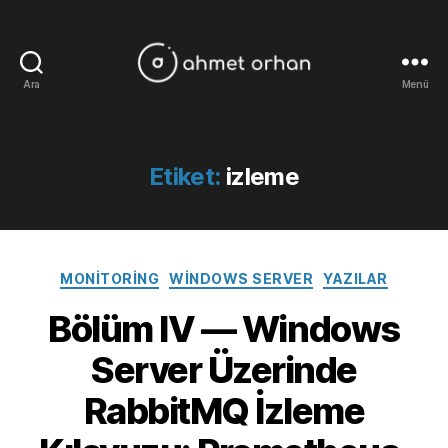
Ara
Menü
ahmetorhan.com
Etiket:
izleme
Kategoriler
MONITORING
WINDOWS SERVER
YAZILAR
Bölüm IV — Windows
Server Üzerinde
RabbitMQ İzleme