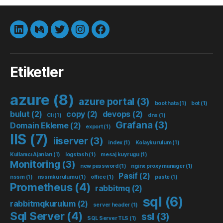
LinkedIn
Medium
Twitter
instagram
Facebook
Etiketler
azure
(8)
azure portal
(3)
boot hata
(1)
bot
(1)
bulut
(2)
copy
(2)
devops
(2)
Cli
(1)
dns
(1)
Grafana
(3)
Domain Ekleme
(2)
export
(1)
IIS
(7)
iiserver
(3)
index
(1)
Kolaykurulum
(1)
Kullanıcı Ajanları
(1)
logstash
(1)
mesaj kuyrugu
(1)
Monitoring
(3)
new password
(1)
nginx proxy manager
(1)
Pasif
(2)
nssm
(1)
nssmkurulumu
(1)
office
(1)
paste
(1)
Prometheus
(4)
rabbitmq
(2)
sql
(6)
rabbitmqkurulum
(2)
server header
(1)
Sql Server
(4)
ssl
(3)
SQL Server TLS
(1)