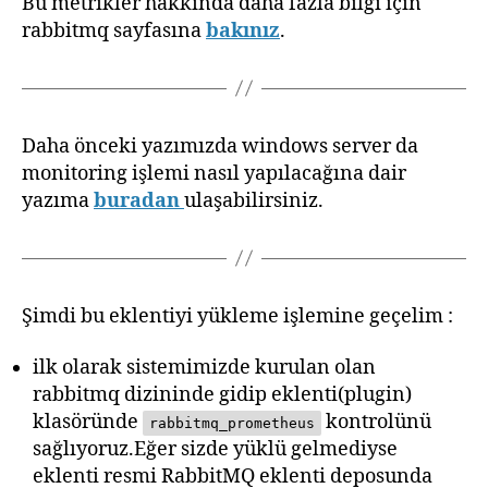
Bu metrikler hakkında daha fazla bilgi için
rabbitmq sayfasına
bakınız
.
Daha önceki yazımızda windows server da
monitoring işlemi nasıl yapılacağına dair
yazıma
buradan
ulaşabilirsiniz.
Şimdi bu eklentiyi yükleme işlemine geçelim :
ilk olarak sistemimizde kurulan olan
rabbitmq dizininde gidip eklenti(plugin)
klasöründe
kontrolünü
rabbitmq_prometheus
sağlıyoruz.Eğer sizde yüklü gelmediyse
eklenti resmi RabbitMQ eklenti deposunda